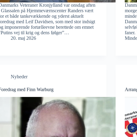
Danmarks Veteraner Kronjylland var onsdag aften
Danma
i Glassalen på Hjemmeværnscenter Randers vært
morge
for et både tankevækkende og yderst aktuelt
mindeh
foredrag med Leif Davidsen, som med stor indsigt
Danmar
og imponerende fortælleevne berettede om emnet
selvfø
“Putins vej til krig og dens følger”…
faner.
20. maj 2026
Minde
Nyheder
Foredrag med Finn Warburg
Arran