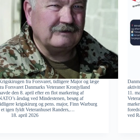
Krigskirugen fra Forsvaret, tidligere Major og læge
Danma
fra Forsvaret Danmarks Veteraner Kronjylland
aktivi
havde den 8. april efter en flot markering af
11. ma
NATO’s årsdag ved Mindestenen, besøg af
Vetera
tidligere krigskirurg og pens. major, Finn Warburg
marke
i et igen fyldt Veteranhuset Randers,…
fored
18. april 2026
ved R