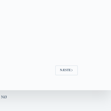
NÆSTE
rs NØ