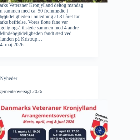
rks Veteraner Kronjylland deltog mandag
n sammen med ca. 50 fremmødte i
øjtideligheden i anledning af 81 året for
ks befrielse. Vores flotte fane var
lgelig også tilstede sammen med 4 andre
 Mindehøjtideligheden fandt sted ved
lunden på Kristrup…
4. maj 2026
Nyheder
gementsoversigt 2026