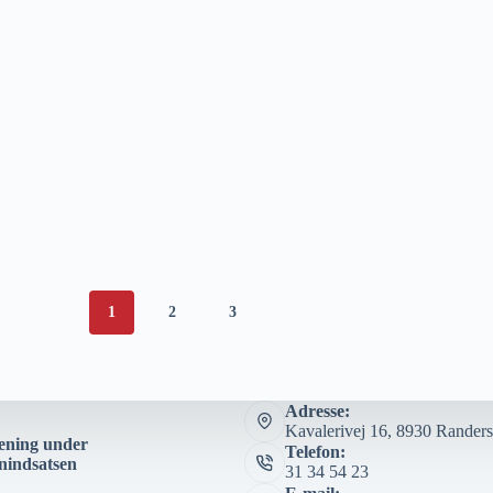
1
2
3
Adresse:
Kavalerivej 16, 8930 Rande
ening under
Telefon:
nindsatsen
31 34 54 23