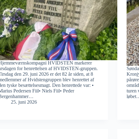
Hjemmeværnskompagni HVIDSTEN markerer
årsdagen for henrettelsen af HVIDSTEN-gruppen.
Sønda
Tirsdag den 29. juni 2026 er det 82 år siden, at 8
Kronjy
medlemmer af Hvidstengruppen blev henrettet af
pårør
den tyske besættelsesmagt. Den henrettede var: •
område
Marius Pedersen Fiil• Niels Fiil• Peder
turen 
Bergenhammer…
løbet
25. juni 2026