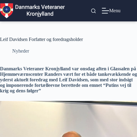
Fortsæt
til
Menu
indhold
Leif Davidsen Forfatter og foredragsholder
Nyheder
Danmarks Veteraner Kronjylland var onsdag aften i Glassalen på
Hjemmeværnscenter Randers vært for et både tankevækkende og
yderst aktuelt foredrag med Leif Davidsen, som med stor indsigt
og imponerende fortælleevne berettede om emnet “Putins vej til
krig og dens følger”