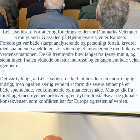
Leif Davidsen. Forfatter og foredragsholder for Danmarks Veteraner
Kronjylland i Glassalen på Hjemmeværnscenter Randers
Foredraget var både skarpt analyserende og personligt fortalt, krydret
med spændende anekdoter, stor viden og et imponerende overblik over
verdenssituationen. De 68 fremmødte blev fanget fra første minut, og
stemningen i salen vidnede om stor interesse og engagement hele vejen
igennem.
Det var tydeligt, at Leif Davidsen ikke blot besidder en enorm faglig
indsigt, men også en særlig evne til at formidle svære emner på en
både spændende, vedkommende og nuanceret måde. Mange gik fra
foredraget med nye perspektiver og en dybere forståelse af de globale
konsekvenser, som konflikten har for Europa og resten af verden.