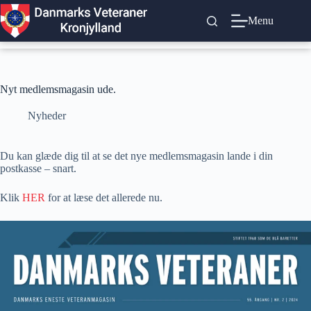
Fortsæt
til
Menu
indhold
Nyt medlemsmagasin ude.
Nyheder
Du kan glæde dig til at se det nye medlemsmagasin lande i din
postkasse – snart.
Klik
HER
for at læse det allerede nu.