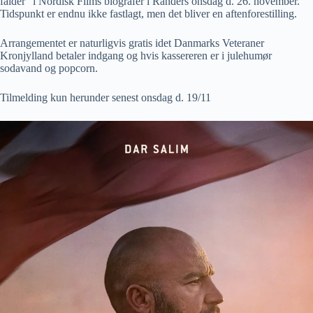
falder” i Nordisk Films biografer i Randers onsdag d. 26. november.
Tidspunkt er endnu ikke fastlagt, men det bliver en aftenforestilling.
Arrangementet er naturligvis gratis idet Danmarks Veteraner
Kronjylland betaler indgang og hvis kassereren er i julehumør
sodavand og popcorn.
Tilmelding kun herunder senest onsdag d. 19/11